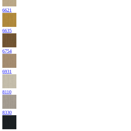
6621
6635
6754
6931
8110
8330