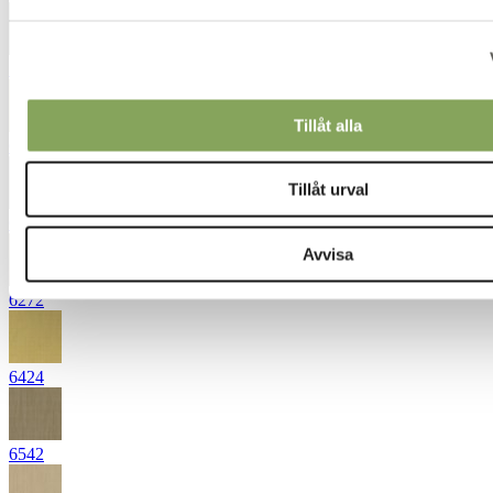
5852
Tillåt alla
6133
Tillåt urval
6231
Avvisa
6272
6424
6542