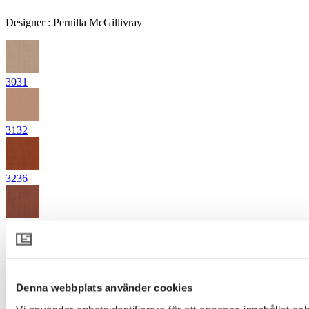
Designer
:
Pernilla McGillivray
3031
3132
3236
3245
3327
Denna webbplats använder cookies