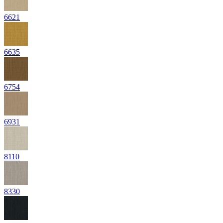
6621
6635
6754
6931
8110
8330