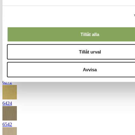
5852
Tillåt alla
6133
Tillåt urval
6231
Avvisa
6272
6424
6542