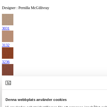
Designer
:
Pernilla McGillivray
3031
3132
3236
3245
3327
Denna webbplats använder cookies