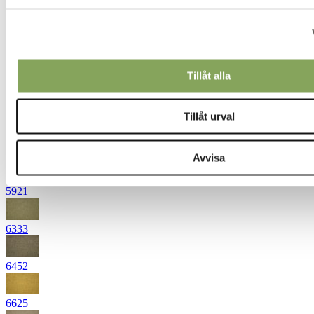
4621
4652
Tillåt alla
5431
5471
Tillåt urval
5851
Avvisa
5921
6333
6452
6625