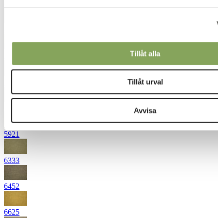
4621
4652
Tillåt alla
5431
Tillåt urval
5471
5851
Avvisa
5921
6333
6452
6625