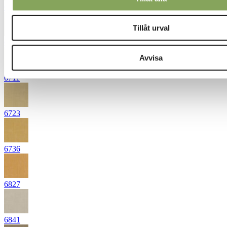
6444
Tillåt urval
6531
Avvisa
6711
6723
6736
6827
6841