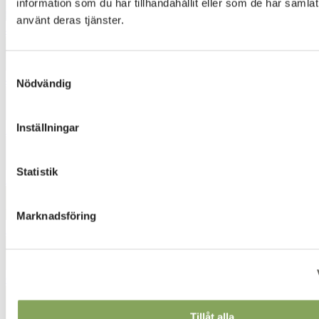
information som du har tillhandahållit eller som de har samlat
använt deras tjänster.
4672
Samtyckesval
4851
Nödvändig
Inställningar
5031
Statistik
5631
Marknadsföring
5681
6242
Tillåt alla