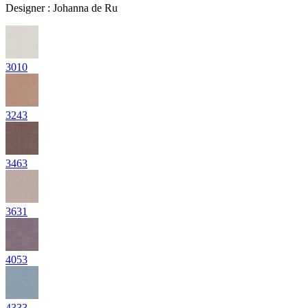
Designer
:
Johanna de Ru
3010
3243
3463
3631
4053
4333