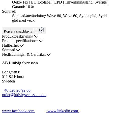
Oeko-Tex | EU Ecolabel | EPD | Tillverkningsland: Sverige |
Garanti: 10 år
Sömnad:
Sömnad/användning: Wave 80, Wave 60, Sydda glid, Sydda
glid med veck
Kopiera snabbfakta
Produktbeskrivning
Produktspecifikationer
Hållbarhet
Sömnad
Nedladdningar & Certifikat
AB Ludvig Svensson
Bangatan 8
511 82 Kinna
Sweden
+46 320 20 92 00
order@ludvigsvensson.com
www.facebook.com
www.linkedin.com