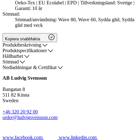
Oeko-Tex | EU Ecolabel | EPD | Tillverkningsland: Sverige |
Garanti: 10 år
Sömnad:
Sömnad/användning: Wave 80, Wave 60, Sydda glid, Sydda
glid med veck
Kopiera snabbfakta
Produktbeskrivning
Produktspecifikationer
Hållbarhet
Sömnad
Nedladdningar & Certifikat
AB Ludvig Svensson
Bangatan 8
511 82 Kinna
Sweden
+46 320 20 92 00
order@ludvigsvensson.com
www.facebook.com
www.linkedin.com