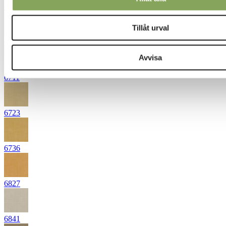
6444
Tillåt urval
6531
Avvisa
6711
6723
6736
6827
6841