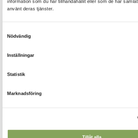
information som du har tillhandahållit eller som de har samlat
använt deras tjänster.
4672
Samtyckesval
4851
Nödvändig
Inställningar
5031
Statistik
5631
Marknadsföring
5681
6242
Tillåt alla