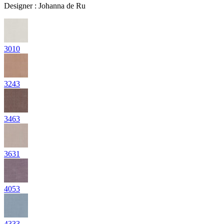
Designer
:
Johanna de Ru
3010
3243
3463
3631
4053
4333