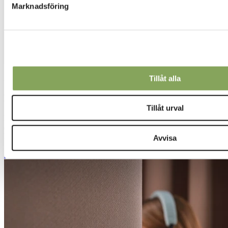
Marknadsföring
Tillåt alla
20 juni 2025 | Designing sounds
Konstruktion och testning
Tillåt urval
På samma sätt som ett solskydd släpper igenom, reflekterar och
absorberar olika andelar ljus gör en gardin samma sak när det gäller
ljud.
Avvisa
Läs mer