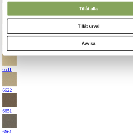
6281
Tillåt alla
Tillåt urval
6344
Avvisa
6416
6511
6622
6651
6661