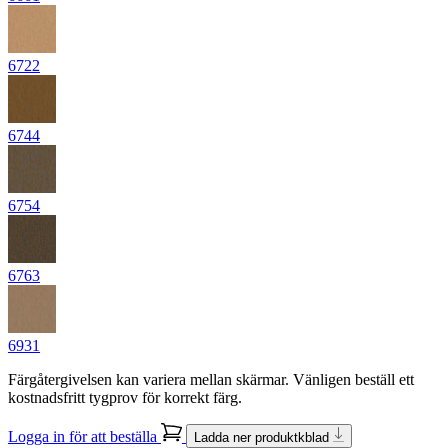
6722
6744
6754
6763
6931
Färgåtergivelsen kan variera mellan skärmar. Vänligen beställ ett
kostnadsfritt tygprov för korrekt färg.
Logga in för att beställa
Ladda ner produktkblad