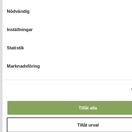
4360
Samtyckesval
Nödvändig
4372
Inställningar
4411
Statistik
Marknadsföring
4452
5221
5272
Tillåt alla
Tillåt urval
6052