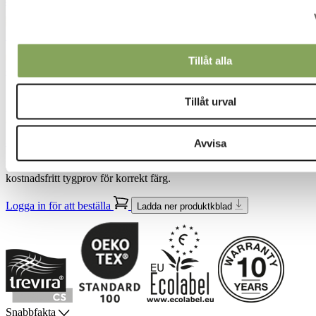
4500
5500
Tillåt alla
6500
Tillåt urval
7500
8500
Avvisa
Färgåtergivelsen kan variera mellan skärmar. Vänligen beställ ett
kostnadsfritt tygprov för korrekt färg.
Logga in för att beställa
Ladda ner produktkblad
Snabbfakta