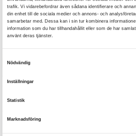
trafik. Vi vidarebefordrar även sådana identifierare och annan
din enhet till de sociala medier och annons- och analysföret
samarbetar med. Dessa kan i sin tur kombinera informatio
information som du har tillhandahållit eller som de har samlat
använt deras tjänster.
Samtyckesval
Nödvändig
Inställningar
WILLOW 4500
Statistik
Designer
:
Cathrine Ahlenius
Marknadsföring
3500