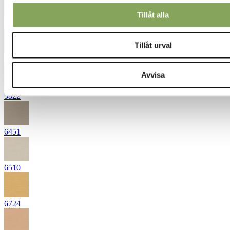
Tillåt alla
5532
Tillåt urval
5661
Avvisa
5822
6451
6510
6724