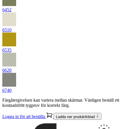
6452
6510
6535
6620
6740
Färgåtergivelsen kan variera mellan skärmar. Vänligen beställ ett
kostnadsfritt tygprov för korrekt färg.
Logga in för att beställa
Ladda ner produktkblad