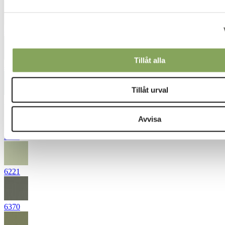
4530
Tillåt alla
4871
Tillåt urval
5063
Avvisa
5211
6221
6370