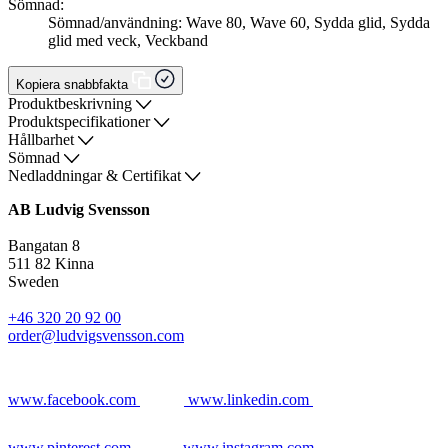
Sömnad:
Sömnad/användning: Wave 80, Wave 60, Sydda glid, Sydda
glid med veck, Veckband
Kopiera snabbfakta
Produktbeskrivning
Produktspecifikationer
Hållbarhet
Sömnad
Nedladdningar & Certifikat
AB Ludvig Svensson
Bangatan 8
511 82 Kinna
Sweden
+46 320 20 92 00
order@ludvigsvensson.com
www.facebook.com
www.linkedin.com
www.pinterest.com
www.instagram.com