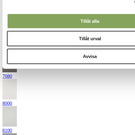
6402
Tillåt alla
6710
Tillåt urval
6927
Avvisa
7030
7080
8000
8100