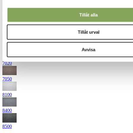
Tillåt alla
6710
6720
Tillåt urval
6940
Avvisa
7020
7050
8100
8400
8500