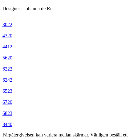
Designer
:
Johanna de Ru
3022
4320
4412
5620
6222
6242
6523
6720
6823
8440
Färgåtergivelsen kan variera mellan skärmar. Vänligen beställ ett