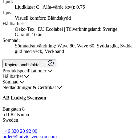
Ljud:
Ljudklass: C | Alfa-värde (αw): 0.75
Ljus:
Visuell komfort: Bländskydd
Hållbarhet:
Oeko-Tex | EU Ecolabel | Tillverkningsland: Sverige |
Garanti: 10 år
Sömnad:
Sömnad/användning: Wave 80, Wave 60, Sydda glid, Sydda
glid med veck, Veckband
Kopiera snabbfakta
Produktspecifikationer
Hållbarhet
Sömnad
Nedladdningar & Certifikat
AB Ludvig Svensson
Bangatan 8
511 82 Kinna
Sweden
+46 320 20 92 00
order@ludvigsvensson.com