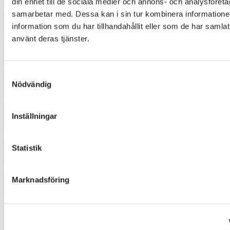
din enhet till de sociala medier och annons- och analysföret
samarbetar med. Dessa kan i sin tur kombinera informatio
information som du har tillhandahållit eller som de har samlat
använt deras tjänster.
3020
4411
Samtyckesval
Nödvändig
4831
Inställningar
5001
Statistik
5832
Marknadsföring
6710