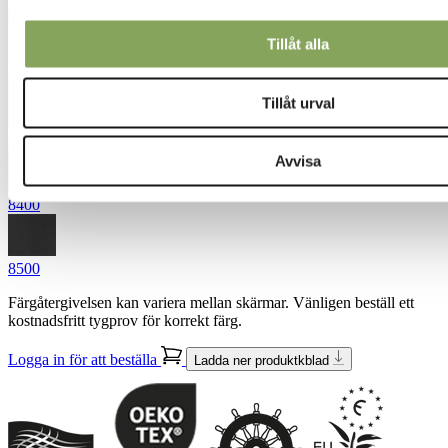
6750
Tillåt alla
8000
Tillåt urval
8200
Avvisa
8400
8500
Färgåtergivelsen kan variera mellan skärmar. Vänligen beställ ett
kostnadsfritt tygprov för korrekt färg.
Logga in för att beställa
Ladda ner produktkblad