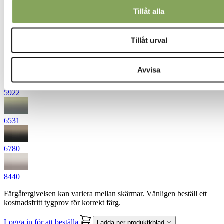
4564
Tillåt alla
4650
Tillåt urval
5310
Avvisa
5922
6531
6780
8440
Färgåtergivelsen kan variera mellan skärmar. Vänligen beställ ett
kostnadsfritt tygprov för korrekt färg.
Logga in för att beställa
Ladda ner produktkblad