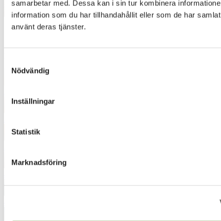
samarbetar med. Dessa kan i sin tur kombinera informatio
information som du har tillhandahållit eller som de har samlat
använt deras tjänster.
OMBRÉ 300 4050
Designer
:
Inger Högberg
Samtyckesval
Nödvändig
3010
Inställningar
3132
Statistik
3154
Marknadsföring
4050
4280