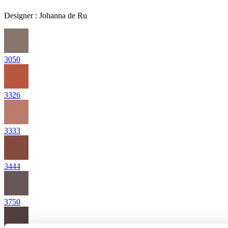
Designer
:
Johanna de Ru
3050
3326
3333
3444
3750