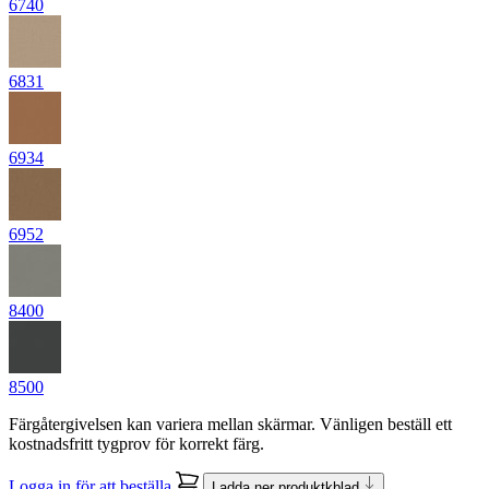
6740
6831
6934
6952
8400
8500
Färgåtergivelsen kan variera mellan skärmar. Vänligen beställ ett
kostnadsfritt tygprov för korrekt färg.
Logga in för att beställa
Ladda ner produktkblad