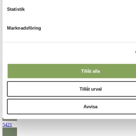
Statistik
4651
Marknadsföring
4661
5052
Tillåt alla
5061
Tillåt urval
5071
Avvisa
5421