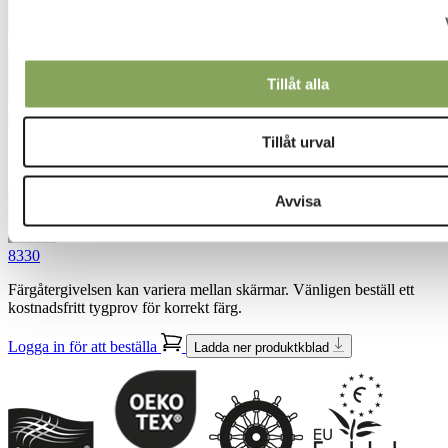
5831
Tillåt alla
6721
Tillåt urval
8000
Avvisa
8330
Färgåtergivelsen kan variera mellan skärmar. Vänligen beställ ett
kostnadsfritt tygprov för korrekt färg.
Logga in för att beställa
Ladda ner produktkblad