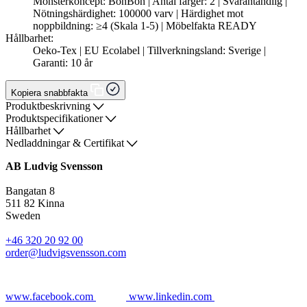
Mönsterkoncept: BonBon | Antal färger: 2 | Svårantändlig |
Nötningshärdighet: 100000 varv | Härdighet mot
noppbildning: ≥4 (Skala 1-5) | Möbelfakta READY
Hållbarhet:
Oeko-Tex | EU Ecolabel | Tillverkningsland: Sverige |
Garanti: 10 år
Kopiera snabbfakta
Produktbeskrivning
Produktspecifikationer
Hållbarhet
Nedladdningar & Certifikat
AB Ludvig Svensson
Bangatan 8
511 82 Kinna
Sweden
+46 320 20 92 00
order@ludvigsvensson.com
www.facebook.com
www.linkedin.com