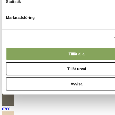
4651
Statistik
Marknadsföring
5041
5530
Tillåt alla
6051
Tillåt urval
6070
Avvisa
6221
6360