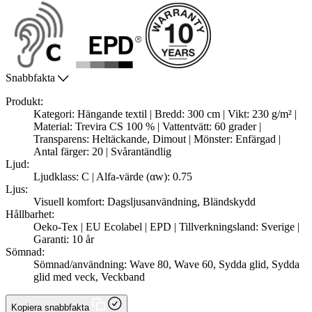
Snabbfakta
Produkt:
Kategori: Hängande textil | Bredd: 300 cm | Vikt: 230 g/m² |
Material: Trevira CS 100 % | Vattentvätt: 60 grader |
Transparens: Heltäckande, Dimout | Mönster: Enfärgad |
Antal färger: 20 | Svårantändlig
Ljud:
Ljudklass: C | Alfa-värde (αw): 0.75
Ljus:
Visuell komfort: Dagsljusanvändning, Bländskydd
Hållbarhet:
Oeko-Tex | EU Ecolabel | EPD | Tillverkningsland: Sverige |
Garanti: 10 år
Sömnad:
Sömnad/användning: Wave 80, Wave 60, Sydda glid, Sydda
glid med veck, Veckband
Kopiera snabbfakta