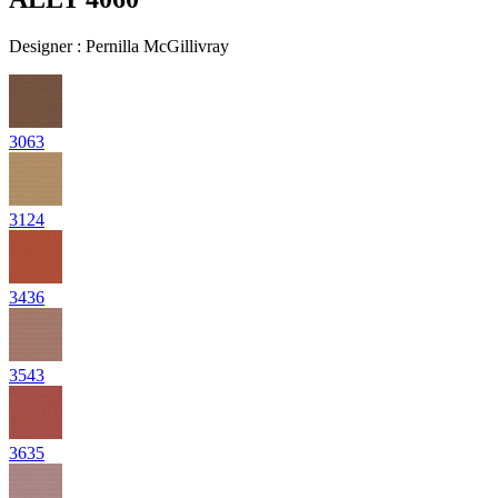
Designer
:
Pernilla McGillivray
3063
3124
3436
3543
3635