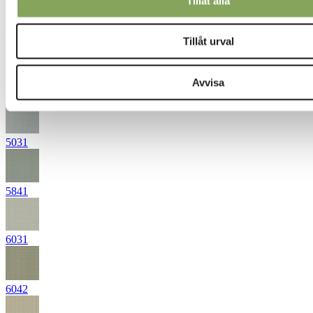
Tillåt alla
4331
Tillåt urval
Avvisa
5021
5031
5841
6031
6042