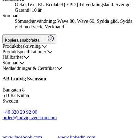
Oeko-Tex | EU Ecolabel | EPD | Tillverkningsland: Sverige |
Garanti: 10 år
Sömnad:
Sömnad/användning: Wave 80, Wave 60, Sydda glid, Sydda
glid med veck, Veckband
Kopiera snabbfakta
Produktbeskrivning
Produktspecifikationer
Hållbarhet
Sömnad
Nedladdningar & Certifikat
AB Ludvig Svensson
Bangatan 8
511 82 Kinna
Sweden
+46 320 20 92 00
order@ludvigsvensson.com
www.facebook.com
www.linkedin.com