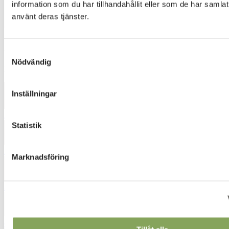
information som du har tillhandahållit eller som de har samlat
använt deras tjänster.
AKEMI 5021
Samtyckesval
Nödvändig
Designer
:
Annie Lee Jönsson
Inställningar
3042
Statistik
3132
Marknadsföring
3520
4320