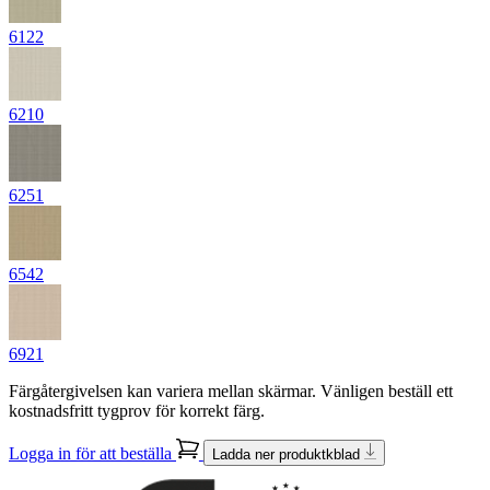
6122
6210
6251
6542
6921
Färgåtergivelsen kan variera mellan skärmar. Vänligen beställ ett
kostnadsfritt tygprov för korrekt färg.
Logga in för att beställa
Ladda ner produktkblad