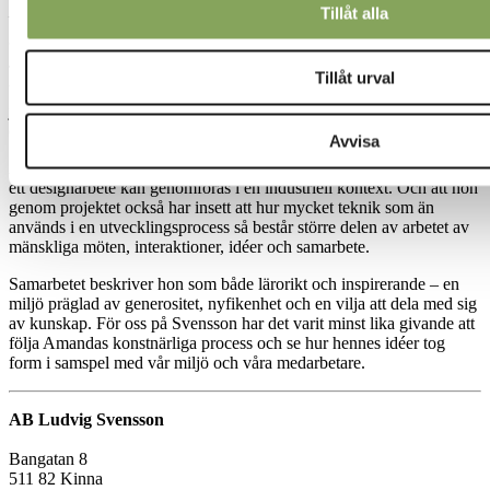
Tillåt alla
– Amanda Borges Högström
Tillsammans med Svenssons ingenjörer testades olika varianter av
Tillåt urval
bindningar och trådtyper innan mönstret förbereddes för
jacquardvävning med satängbindning, ett val som ger god kontroll
över hur mönstret framträder i väven.
Avvisa
Amanda berättar att projektet har gett henne värdefull inblick i hur
ett designarbete kan genomföras i en industriell kontext. Och att hon
genom projektet också har insett att hur mycket teknik som än
används i en utvecklingsprocess så består större delen av arbetet av
mänskliga möten, interaktioner, idéer och samarbete.
Samarbetet beskriver hon som både lärorikt och inspirerande – en
miljö präglad av generositet, nyfikenhet och en vilja att dela med sig
av kunskap. För oss på Svensson har det varit minst lika givande att
följa Amandas konstnärliga process och se hur hennes idéer tog
form i samspel med vår miljö och våra medarbetare.
AB Ludvig Svensson
Bangatan 8
511 82 Kinna