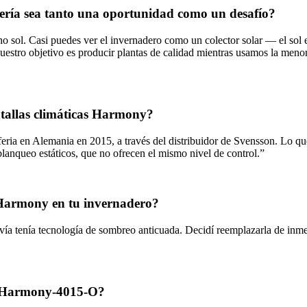
mería sea tanto una oportunidad como un desafío?
ol. Casi puedes ver el invernadero como un colector solar — el sol es
uestro objetivo es producir plantas de calidad mientras usamos la menor
tallas climáticas Harmony?
ria en Alemania en 2015, a través del distribuidor de Svensson. Lo qu
lanqueo estáticos, que no ofrecen el mismo nivel de control.”
a Harmony en tu invernadero?
a tenía tecnología de sombreo anticuada. Decidí reemplazarla de inm
la Harmony-4015-O?