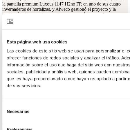
la pantalla premium Luxous 1147 H2no FR en uno de sus cuatro
invernaderos de hortalizas, y Alweco gestionó el proyecto y la
instalación. El proyecto se destaca como un éxito para Svensson,
Alweco y Red Harvest. En este artículo, exploraremos preguntas
clave como: ¿Por qué Wilfred eligió esta pantalla? ¿Y cómo fue la
colaboración con Alweco?
Leer más
Esta página web usa cookies
Las cookies de este sitio web se usan para personalizar el c
ofrecer funciones de redes sociales y analizar el tráfico. 
información sobre el uso que haga del sitio web con nuestro
sociales, publicidad y análisis web, quienes pueden combina
que les haya proporcionado o que hayan recopilado a partir
de sus servicios.
Selección
Necesarias
de
consentimiento
Preferencias