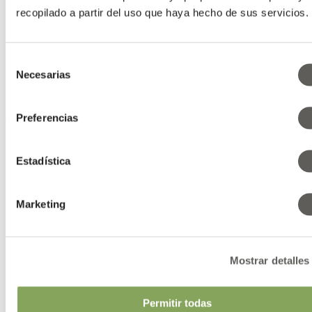
recopilado a partir del uso que haya hecho de sus servicios.
Familia
Aplicación
Sistema
Nivel de sombreo
Selección
Ahorro de energía
Necesarias
de
Característica
Por característica en el menú
consentimiento
Show
Preferencias
Estadística
Marketing
Mostrar detalles
SOLARWOVEN ULTRA
Permitir todas