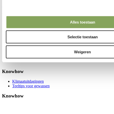
LUXOUS LIGHT FR
We can make your climate work.
Alles toestaan
Artikelen
Selectie toestaan
Telersverhalen
Nieuws
Artikelen
Weigeren
Knowhow
Klimaatuitdagingen
Teeltips voor gewassen
Knowhow