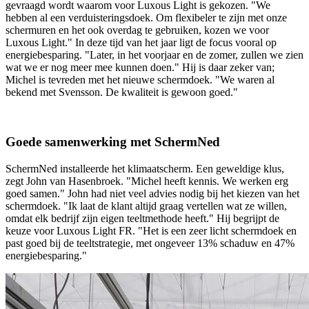
gevraagd wordt waarom voor Luxous Light is gekozen. "We
hebben al een verduisteringsdoek. Om flexibeler te zijn met onze
schermuren en het ook overdag te gebruiken, kozen we voor
Luxous Light." In deze tijd van het jaar ligt de focus vooral op
energiebesparing. "Later, in het voorjaar en de zomer, zullen we zien
wat we er nog meer mee kunnen doen." Hij is daar zeker van;
Michel is tevreden met het nieuwe schermdoek. "We waren al
bekend met Svensson. De kwaliteit is gewoon goed."
Goede samenwerking met SchermNed
SchermNed installeerde het klimaatscherm. Een geweldige klus,
zegt John van Hasenbroek. "Michel heeft kennis. We werken erg
goed samen." John had niet veel advies nodig bij het kiezen van het
schermdoek. "Ik laat de klant altijd graag vertellen wat ze willen,
omdat elk bedrijf zijn eigen teeltmethode heeft." Hij begrijpt de
keuze voor Luxous Light FR. "Het is een zeer licht schermdoek en
past goed bij de teeltstrategie, met ongeveer 13% schaduw en 47%
energiebesparing."