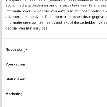
verlichting. Er waren enkele aanpassingen nodig om het nieuwe
social media te bieden en om ons websiteverkeer te analyse
schermdoek te installeren. Michel legt uit: "De SON-T lampen
informatie over uw gebruik van onze site met onze partners 
hingen naast de truss, en we hebben ze eronder geïnstalleerd. We
adverteren en analyse. Deze partners kunnen deze gegeve
hebben ook de bedrading voor de LED-lampen aangepast." De
aanpassingen werden vooraf met SchermNed besproken, wat
informatie die u aan ze heeft verstrekt of die ze hebben ver
zorgde voor vlot werk, tot Johns tevredenheid. "Alles verliep zeer
gebruik van hun services.
soepel. Hierdoor konden we ons werk effectief uitvoeren."
Ontdek de producten uit dit artikel
Toestemmingsselectie
Noodzakelijk
Voorkeuren
Statistieken
Marketing