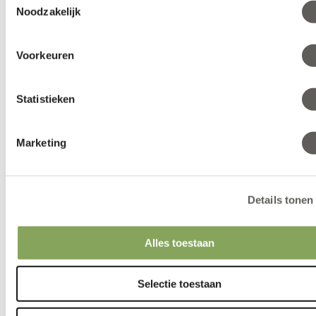
Noodzakelijk
We can make your climate work.
Voorkeuren
Artikelen
Statistieken
Telersverhalen
Nieuws
Marketing
Artikelen
Details tonen
Knowhow
Klimaatuitdagingen
Alles toestaan
Teeltips voor gewassen
Knowhow
Selectie toestaan