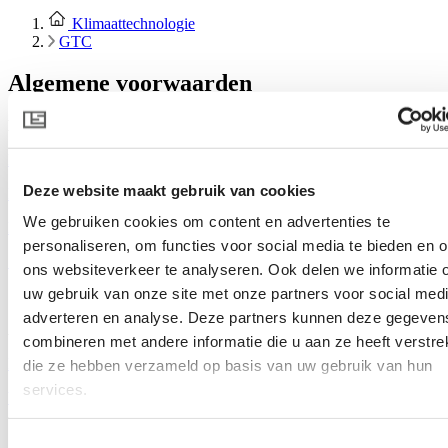
Klimaattechnologie
GTC
Algemene voorwaarden
EMEA
Nederland (Nederlands)
Deze website maakt gebruik van cookies
Duitsland (Duits)
We gebruiken cookies om content en advertenties te
Europa (Engels)
personaliseren, om functies voor social media te bieden en 
Spanje (Spaans)
ons websiteverkeer te analyseren. Ook delen we informatie 
uw gebruik van onze site met onze partners voor social medi
adverteren en analyse. Deze partners kunnen deze gegeven
AMERICAS
combineren met andere informatie die u aan ze heeft verstrek
Mexico (Spaans en Engels)
die ze hebben verzameld op basis van uw gebruik van hun
services.
VS & Canada (Engels)
Toestemmingsselectie