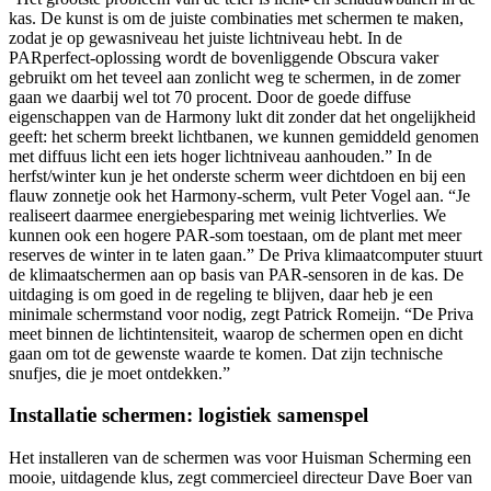
kas. De kunst is om de juiste combinaties met schermen te maken,
zodat je op gewasniveau het juiste lichtniveau hebt. In de
PARperfect-oplossing wordt de bovenliggende Obscura vaker
gebruikt om het teveel aan zonlicht weg te schermen, in de zomer
gaan we daarbij wel tot 70 procent. Door de goede diffuse
eigenschappen van de Harmony lukt dit zonder dat het ongelijkheid
geeft: het scherm breekt lichtbanen, we kunnen gemiddeld genomen
met diffuus licht een iets hoger lichtniveau aanhouden.” In de
herfst/winter kun je het onderste scherm weer dichtdoen en bij een
flauw zonnetje ook het Harmony-scherm, vult Peter Vogel aan. “Je
realiseert daarmee energiebesparing met weinig lichtverlies. We
kunnen ook een hogere PAR-som toestaan, om de plant met meer
reserves de winter in te laten gaan.” De Priva klimaatcomputer stuurt
de klimaatschermen aan op basis van PAR-sensoren in de kas. De
uitdaging is om goed in de regeling te blijven, daar heb je een
minimale schermstand voor nodig, zegt Patrick Romeijn. “De Priva
meet binnen de lichtintensiteit, waarop de schermen open en dicht
gaan om tot de gewenste waarde te komen. Dat zijn technische
snufjes, die je moet ontdekken.”
Installatie schermen: logistiek samenspel
Het installeren van de schermen was voor Huisman Scherming een
mooie, uitdagende klus, zegt commercieel directeur Dave Boer van