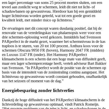
een lager percentage van soms 25 procent moeten sluiten, om een
teveel aan zonlicht weg te schermen, leidt dit niet tot licht- of
schaduwbanen op gewasniveau. Hierdoor kan bij een gemiddeld
hoger lichtniveau worden geteeld, wat tot een goede groei en
kwaliteit leidt, met minder risico op lichtstress.”
De ervaringen met dit concept waren dusdanig positief, dat bij de
renovatie van de veredelingskas van phalaenopsis weer voor een
drie schermen-oplossing werd gekozen. Inmiddels had Svensson
PARperfect in de markt gezet, waarmee het schermniveau in de kas
traploos is te sturen, van 20 tot 100 procent. Anthura koos voor de
schermen Obscura 9950 FR (boven), Harmony 2047 FR (midden)
en Luxous 1147 FR (onder). Het Harmony PARperfect
klimaatscherm is een scherm dat een hoge mate van diffusiteit geeft,
maar een lager schermpercentage heeft, vertelt adviseur Bart Bakker
van Svensson. “In PARperfect wordt de positie van de schermen op
basis van de intensiteit van de zoninstraling continu aangepast. Het
lichtniveau op gewasniveau wordt constant gehouden, onafhankelijk
van het seizoen of moment van de dag.”
Energiebesparing zonder lichtverlies
Dankzij de hoge diffusiteit van het PARperfect klimaatscherm is de
lichtverdeling op gewasniveau optimaal, vindt Patrick Romeijn.
“Het grootste probleem van de teler is licht- en schaduwbanen in de