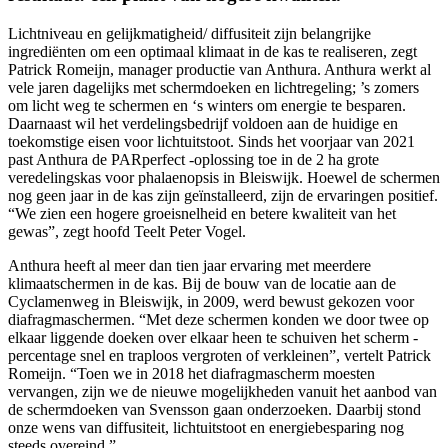
Lichtniveau en gelijkmatigheid/ diffusiteit zijn belangrijke
ingrediënten om een optimaal klimaat in de kas te realiseren, zegt
Patrick Romeijn, manager productie van Anthura. Anthura werkt al
vele jaren dagelijks met schermdoeken en lichtregeling; ’s zomers
om licht weg te schermen en ‘s winters om energie te besparen.
Daarnaast wil het verdelingsbedrijf voldoen aan de huidige en
toekomstige eisen voor lichtuitstoot. Sinds het voorjaar van 2021
past Anthura de PARperfect -oplossing toe in de 2 ha grote
veredelingskas voor phalaenopsis in Bleiswijk. Hoewel de schermen
nog geen jaar in de kas zijn geïnstalleerd, zijn de ervaringen positief.
“We zien een hogere groeisnelheid en betere kwaliteit van het
gewas”, zegt hoofd Teelt Peter Vogel.
Anthura heeft al meer dan tien jaar ervaring met meerdere
klimaatschermen in de kas. Bij de bouw van de locatie aan de
Cyclamenweg in Bleiswijk, in 2009, werd bewust gekozen voor
diafragmaschermen. “Met deze schermen konden we door twee op
elkaar liggende doeken over elkaar heen te schuiven het scherm ­
percentage snel en traploos vergroten of verkleinen”, vertelt Patrick
Romeijn. “Toen we in 2018 het diafragmascherm moesten
vervangen, zijn we de nieuwe mogelijkheden vanuit het aanbod van
de schermdoeken van Svensson gaan onderzoeken. Daarbij stond
onze wens van diffusiteit, lichtuitstoot en energiebesparing nog
steeds overeind.”