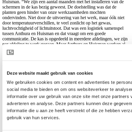
Huisman. “We zijn een aantal maanden met het installeren van de
schermen in de kas bezig geweest. De doelstelling was dat de
planten geen hinder van onze werkzaamheden mochten
ondervinden. Niet door de uitvoering van het werk, maar óók niet
door temperatuurverschillen, te veel zonlicht op het gewas,
luchtvochtigheid of lichtuitstoot. Dat was een logistiek samenspel
tussen Anthura en Huisman en dat vraagt om een goede
communicatie. De kas is opgedeeld in meerdere afdelingen, we zijn
per afdeling te werk gegaan. Maar Anthura en Huisman werken al
dertig jaar samen, we weten wat we aan elkaar hebben.” Zoals
gezegd past PARperfect ook uitstekend in de wens van Anthura om
energie te besparen. Dat was een belangrijke voorwaarde om het
energieplaatje kloppend te krijgen, zeker in deze energiecrisis,
besluit Patrick Romeijn. “Met de schermconfiguratie hebben we de
Deze website maakt gebruik van cookies
mogelijkheid om allerhande schermcombinaties te maken. We
kunnen continu een doek dicht laten liggen zonder dat dat ten koste
We gebruiken cookies om content en advertenties te persona
gaat van te veel lichtverlies op gewasniveau. En we kunnen een
social media te bieden en om ons websiteverkeer te analyse
optimaal lichtniveau realiseren, zonder dat dat nadeel heeft voor het
informatie over uw gebruik van onze site met onze partners 
energieverbruik.” Adviseur Bart Bakker van Svensson kijkt met
plezier terug op de samenwerking met Anthura. “Voor mij is het
adverteren en analyse. Deze partners kunnen deze gegeve
leuk om met Patrick de diepte in te gaan. We zijn samen aan de hand
informatie die u aan ze heeft verstrekt of die ze hebben ver
van grafieken over het buitenlicht tot de keuze voor een transparant
gebruik van hun services.
energiescherm in combinatie met het PARperfect-scherm gekomen.
Dit is een mooie oplossing om het natuurlijk licht weg te schermen
in de maanden dat geschermd moet worden en om in de winter