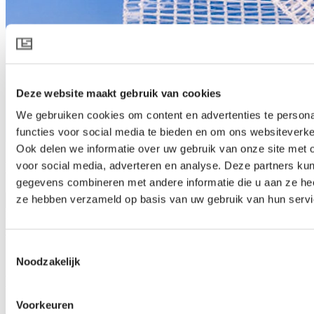
Deze website maakt gebruik van cookies
We gebruiken cookies om content en advertenties te persona
functies voor social media te bieden en om ons websiteverke
Ook delen we informatie over uw gebruik van onze site met 
LUXOUS 2945 R FR
voor social media, adverteren en analyse. Deze partners ku
gegevens combineren met andere informatie die u aan ze heef
ze hebben verzameld op basis van uw gebruik van hun servi
Productspecificatie downloaden
Productbeschrijving
Vlamvertragend rolscherm voor energiebesparing
Toestemmingsselectie
Noodzakelijk
Het duurzame en soepel rollende LUXOUS 2945 R FR scherm
combineert een effectieve scherming overdag met het vasthouden
van warmte ’s nachts. Dankzij de vastgehouden warmte wordt er
flink op energie bespaard, terwijl de planten op zomerse dagen door
Voorkeuren
de zonwering beschermd worden tegen verbranding. Dit product is