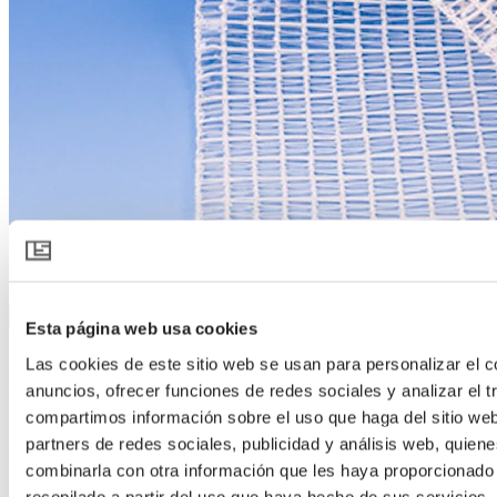
LUXOUS 2945 R FR
Descargar especificación del producto
Esta página web usa cookies
Descripción del producto
Las cookies de este sitio web se usan para personalizar el c
Retardante de llama, pantalla rodante para ahorro de energía y
anuncios, ofrecer funciones de redes sociales y analizar el t
transmisión de luz.
compartimos información sobre el uso que haga del sitio we
Ideal para ahorrar energía – noche y día – diseñado para la
partners de redes sociales, publicidad y análisis web, quien
resistencia y laminación suave, las cosechadoras LUXOUS 2945 R
combinarla con otra información que les haya proporcionado
FR cosechan una buena retención de calor con la máxima
transmisión de luz. Todas las pantallas interiores de Svensson se
recopilado a partir del uso que haya hecho de sus servicios.