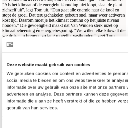
“Als het klimaat of de energiehuishouding niet klopt, slaat de plant
zichzelf uit”, legt Tom uit. “Dan gaat alle energie naar de knol en
stopt de groei. Dat terugschakelen gebeurt snel, maar weer activeren
kost tijd. Daarom moet je het klimaat continu op het juiste niveau
houden.” Die gevoeligheid maakt dat Van Winden sterk inzet op
klimaatbeheersing én energiebesparing. “We willen elke kilowatt die
we de kas in brengen zo lang mogelijk vasthouden”, zegt Tom.
“Maar nooit ten koste van het gewas.”
Drie schermen als spil in de strategie
In augustus 2025 werd een belangrijke stap gezet. In één van de
Deze website maakt gebruik van cookies
kassen werd het bestaande zonweringsdoek vervangen voor een
verduisteringsscherm (Obscura) en werd er op hetzelfde dradenbed
We gebruiken cookies om content en advertenties te persona
een extra energiescherm (Luxous Light) geïnstalleerd. Met het al
social media te bieden en om ons websiteverkeer te analyse
bestaande PARperfect op onderkant spant beschikt de kas nu over
informatie over uw gebruik van onze site met onze partners 
klimaatschermen die zowel in de nacht als overdag een flinke
energiebesparing kunnen realiseren. “Dat geeft een enorme sprong
adverteren en analyse. Deze partners kunnen deze gegeve
in isolatie”, zegt Jeroen. “Een verduisteringsscherm is niet alleen
informatie die u aan ze heeft verstrekt of die ze hebben ver
voor lichtdichtheid, maar ook één van de beste isolerende schermen
gebruik van hun services.
die je kunt hebben. De twee lagen bovenop elkaar zorgen ervoor dat
je de warmte in de nacht écht kan vasthouden. En het Luxous Light
doek is dan weer uitermate geschikt om gedurende de dag gesloten
te blijven.”
Toestemmingsselectie