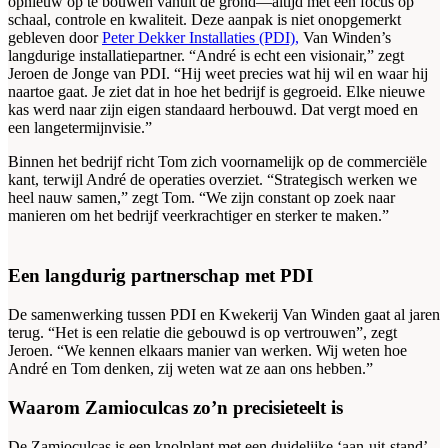
opnieuw op te bouwen vanuit de grond—altijd met een focus op
schaal, controle en kwaliteit. Deze aanpak is niet onopgemerkt
gebleven door
Peter Dekker Installaties (PDI),
Van Winden’s
langdurige installatiepartner. “André is echt een visionair,” zegt
Jeroen de Jonge van PDI. “Hij weet precies wat hij wil en waar hij
naartoe gaat. Je ziet dat in hoe het bedrijf is gegroeid. Elke nieuwe
kas werd naar zijn eigen standaard herbouwd. Dat vergt moed en
een langetermijnvisie.”
Binnen het bedrijf richt Tom zich voornamelijk op de commerciële
kant, terwijl André de operaties overziet. “Strategisch werken we
heel nauw samen,” zegt Tom. “We zijn constant op zoek naar
manieren om het bedrijf veerkrachtiger en sterker te maken.”
Een langdurig partnerschap met PDI
De samenwerking tussen PDI en Kwekerij Van Winden gaat al jaren
terug. “Het is een relatie die gebouwd is op vertrouwen”, zegt
Jeroen. “We kennen elkaars manier van werken. Wij weten hoe
André en Tom denken, zij weten wat ze aan ons hebben.”
Waarom Zamioculcas zo’n precisieteelt is
De Zamioculcas is een knolplant met een duidelijke ‘aan-uit-stand’.