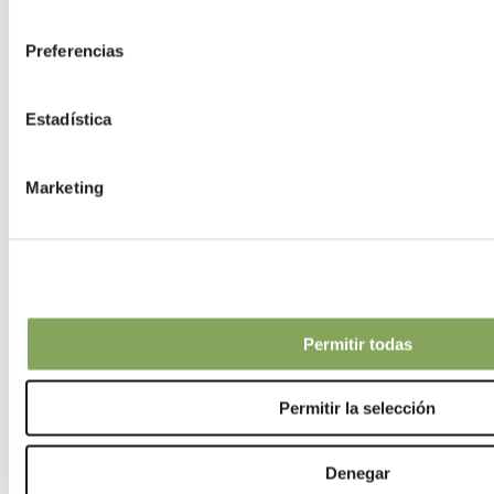
Instalación
consentimiento
Mantenimiento de pantallas climáticas
Preferencias
Saber cómo
Estadística
Historias
Marketing
Historias de productores
Noticias
Blog de Warmzones
Historias
Permitir todas
Contactos
Permitir la selección
Contacto
Nuestras ubicaciones
Denegar
Contactos