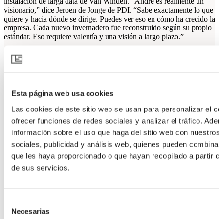
instalación de larga data de Van Winden. “André es realmente un
visionario,” dice Jeroen de Jonge de PDI. “Sabe exactamente lo que
quiere y hacia dónde se dirige. Puedes ver eso en cómo ha crecido la
empresa. Cada nuevo invernadero fue reconstruido según su propio
estándar. Eso requiere valentía y una visión a largo plazo.”
Dentro de la empresa, Tom se enfoca principalmente en el lado
comercial, mientras que André supervisa las operaciones.
“Estrategicamente, trabajamos muy de cerca,” dice Tom. “Estamos
constantemente viendo cómo hacer a la empresa más resiliente y
fuerte.”
Esta página web usa cookies
Las cookies de este sitio web se usan para personalizar el c
Una asociación de larga data con PDI
ofrecer funciones de redes sociales y analizar el tráfico. 
información sobre el uso que haga del sitio web con nuestro
La colaboración entre PDI y Kwekerij Van Winden se remonta a
sociales, publicidad y análisis web, quienes pueden combina
muchos años
que les haya proporcionado o que hayan recopilado a partir
We can make your climate work
de sus servicios.
Saber cómo
Selección
Temas climáticos
Necesarias
de
Consejos para tus cultivos