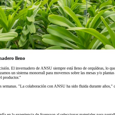
nadero lleno
cisión. El invernadero de ANSU siempre está lleno de orquídeas, lo q
izamos un sistema monorraíl para movernos sobre las mesas y/o plantas y
el productor."
es semanas. "La colaboración con ANSU ha sido fluida durante años," 
n la experiencia de Svensson al seleccionar materiales para pantallas.