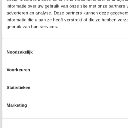
informatie over uw gebruik van onze site met onze partners 
Nieuwsgierig wat het allemaal liet werken?
adverteren en analyse. Deze partners kunnen deze gegeve
Bekijk de producten die in dit verhaal worden
informatie die u aan ze heeft verstrekt of die ze hebben ver
belicht.
gebruik van hun services.
Toestemmingsselectie
Noodzakelijk
Voorkeuren
Statistieken
OBSCURA 9950 FR W
Marketing