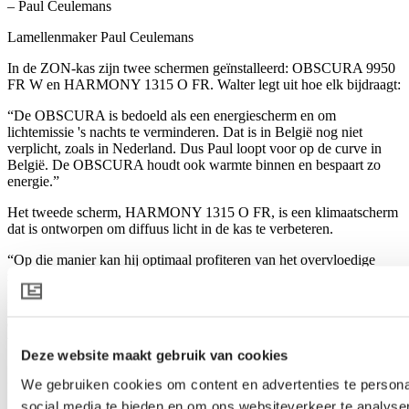
– Paul Ceulemans
Lamellenmaker Paul Ceulemans
In de ZON-kas zijn twee schermen geïnstalleerd: OBSCURA 9950
FR W en HARMONY 1315 O FR. Walter legt uit hoe elk bijdraagt:
“De OBSCURA is bedoeld als een energiescherm en om
lichtemissie 's nachts te verminderen. Dat is in België nog niet
verplicht, zoals in Nederland. Dus Paul loopt voor op de curve in
België. De OBSCURA houdt ook warmte binnen en bespaart zo
energie.”
Het tweede scherm, HARMONY 1315 O FR, is een klimaatscherm
dat is ontworpen om diffuus licht in de kas te verbeteren.
“Op die manier kan hij optimaal profiteren van het overvloedige
zonlicht in de ZON-kas.”
De nieuwe kas met dubbele schermen werd in de lente voltooid. De
eerste oogst was een succes en de tweede oogst naderde zijn
voltooiing tijdens de zomer.
Deze website maakt gebruik van cookies
“We hebben een aantal behoorlijk intense zomerdagen gehad en ik
We gebruiken cookies om content en advertenties te persona
kon het licht regelen. Het gewas doet het goed onder,” zegt Paul.
social media te bieden en om ons websiteverkeer te analyse