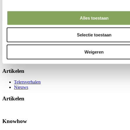
Alles toestaan
Selectie toestaan
HARMONY 1315 O FR
Weigeren
We can make your climate work.
Artikelen
Telersverhalen
Nieuws
Artikelen
Knowhow