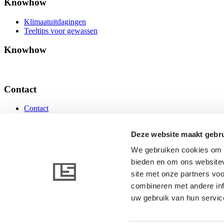
Knowhow
Klimaatuitdagingen
Teeltips voor gewassen
Knowhow
Contact
Contact
Contact
Deze website maakt gebru
We gebruiken cookies om c
bieden en om ons websitev
www.linkedin.com
www.youtube.com
site met onze partners vo
combineren met andere inf
uw gebruik van hun servic
© 2026 AB Ludvig Svensson. Alle rechten voorbehouden.
Algemene voorwaarden