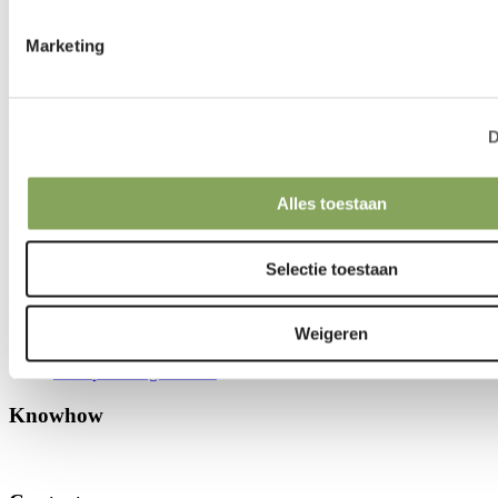
Productspecificatie
Marketing
We can make your climate work.
Artikelen
D
Telersverhalen
Nieuws
Alles toestaan
Artikelen
Selectie toestaan
Knowhow
Weigeren
Klimaatuitdagingen
Teeltips voor gewassen
Knowhow