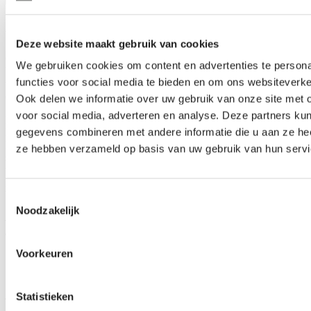
Productbeschrijving
Vlamvertragend scherm voor aanvullende verlichting
Deze website maakt gebruik van cookies
OBSCURA 9735 FR W vermindert effectief de emissie van
We gebruiken cookies om content en advertenties te persona
broeikasgassen 's nachts en is ontworpen om te voldoen aan de
functies voor social media te bieden en om ons websiteverke
wetgeving van verschillende autoriteiten en het welzijn van buren en
de natuur.
Ook delen we informatie over uw gebruik van onze site met 
voor social media, adverteren en analyse. Deze partners ku
De witte onderkant van het scherm verhoogt de lichtintensiteit in de
gegevens combineren met andere informatie die u aan ze heef
kas, terwijl de witte bovenzijde van het scherm warmteopbouw
helpt voorkomen. En wanneer de ventilatieopeningen boven het
ze hebben verzameld op basis van uw gebruik van hun servi
scherm worden geopend, zorgt de poreuze structuur ervoor dat
vocht en warmte worden uitgewisseld. Dit product is uitsluitend
gemaakt van vlamvertragende materialen, dit is vanuit
brandveiligheidsperspectief de optimale keuze voor alle installaties.
Toestemmingsselectie
Noodzakelijk
Dit product is een speciale bestelling voor United States & Canadese markten
en momenteel niet beschikbaar.
Voorkeuren
Dit product is een speciale bestelling voor de VS
Statistieken