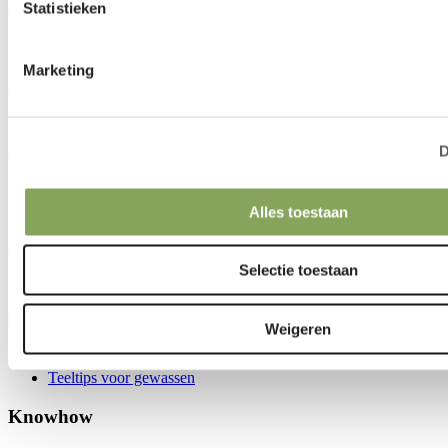
Statistieken
ongeveer 80 cm firebreak tussen aangrenzende schermbanen.
Productspecificatie
Downloads
Marketing
We can make your climate work.
Artikelen
D
Telersverhalen
Nieuws
Alles toestaan
Artikelen
Selectie toestaan
Knowhow
Weigeren
Klimaatuitdagingen
Teeltips voor gewassen
Knowhow