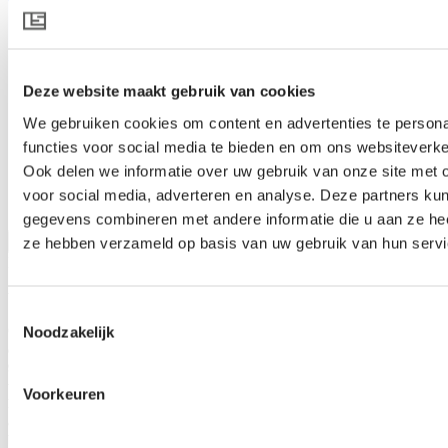
Deze website maakt gebruik van cookies
We gebruiken cookies om content en advertenties te persona
functies voor social media te bieden en om ons websiteverke
Ook delen we informatie over uw gebruik van onze site met 
OBSCURA 10075 FB A+B
voor social media, adverteren en analyse. Deze partners ku
gegevens combineren met andere informatie die u aan ze heef
ze hebben verzameld op basis van uw gebruik van hun servi
Productspecificatie downloaden
Productbeschrijving
Verduistering en energiebesparing met firebreak eigenschappen
Toestemmingsselectie
OBSCURA 10075 FB A+B
Noodzakelijk
is een verduisteringsscherm voor
daglengtegevoelige teelten. Het heeft een verduisteringsgraad van meer dan
99,9%. De aluminium bovenlaag weerkaatst zonlicht en houdt ‘s nachts warmte
vast. De uitvoering met witte onderkant reflecteert groeilicht terug en verhoogt
Voorkeuren
hierdoor de lichtintensiteit. Dit klimaatscherm heeft ongeveer 40 cm firebreak
aan iedere zijde, bedoeld om de verspreiding van vuur van baan naar baan te
beperken. Indien de installatie correct wordt uitgevoerd, ontstaat hierdoor