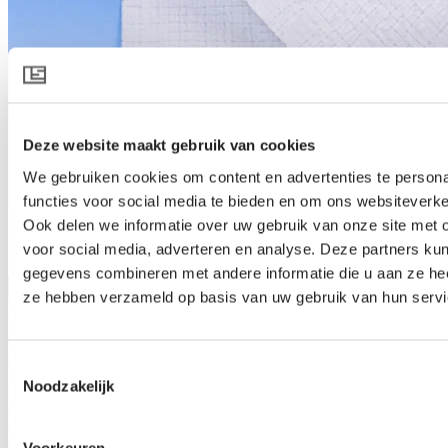
Deze website maakt gebruik van cookies
We gebruiken cookies om content en advertenties te persona
functies voor social media te bieden en om ons websiteverke
Ook delen we informatie over uw gebruik van onze site met 
OBSCURA 10070 R FR W
voor social media, adverteren en analyse. Deze partners ku
gegevens combineren met andere informatie die u aan ze heef
Productspecificatie downloaden
ze hebben verzameld op basis van uw gebruik van hun servi
Productbeschrijving
Vlamvertragend rolscherm voor verduistering en
energiebesparing
Toestemmingsselectie
Noodzakelijk
Het duurzame en soepel rollende OBSCURA 10070 R FR W
scherm voorziet in verduistering voor de zijgevels van een kas. Het
witte oppervlak zorgt ervoor dat licht naar het gewas wordt
terugkaatst ter bevordering van de groei en ongewenst zonlicht en
Voorkeuren