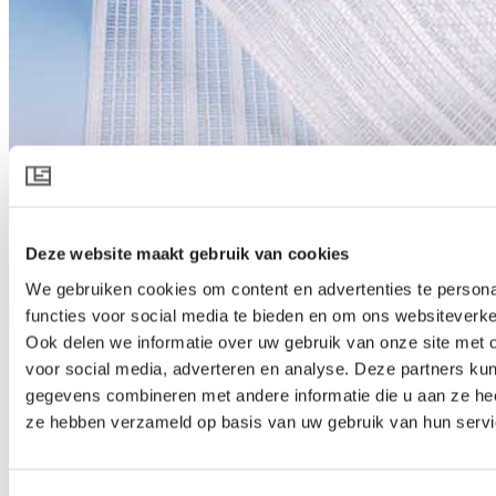
Deze website maakt gebruik van cookies
HARMONY 4445 R FR
We gebruiken cookies om content en advertenties te persona
functies voor social media te bieden en om ons websiteverke
Productspecificatie downloaden
Productbeschrijving
Ook delen we informatie over uw gebruik van onze site met 
voor social media, adverteren en analyse. Deze partners ku
Vlamvertragend rolscherm voor lichtspreiding en
gegevens combineren met andere informatie die u aan ze heef
energiebesparing
ze hebben verzameld op basis van uw gebruik van hun servi
HARMONY 4445 R FR is een wit rolscherm met gesloten
structuur. Overdag reflecteert het de zonnestraling en zorgt dus voor
een koel binnenklimaat. De witte bandjes zorgen daarbij voor een
hoog niveau van lichtspreiding, waardoor het licht onder vele