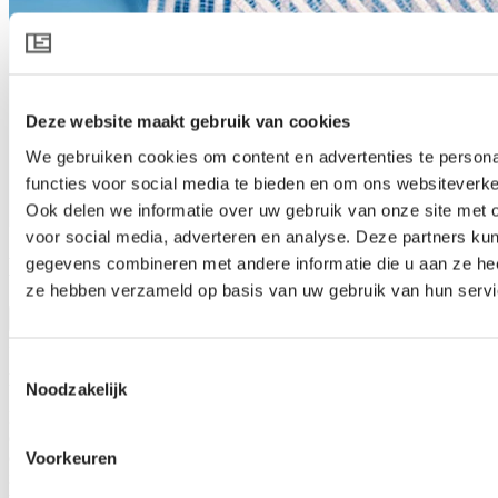
Deze website maakt gebruik van cookies
We gebruiken cookies om content en advertenties te persona
functies voor social media te bieden en om ons websiteverke
Ook delen we informatie over uw gebruik van onze site met 
voor social media, adverteren en analyse. Deze partners ku
HARMONY 3015 O E
gegevens combineren met andere informatie die u aan ze heef
ze hebben verzameld op basis van uw gebruik van hun servi
Productspecificatie downloaden
Productbeschrijving
Toestemmingsselectie
Lichtspreiding, schaduw en koeling
Noodzakelijk
HARMONY 3015 O E is een wit en diffuus scherm voor buiten,
dat het gewas beschermt en het klimaat regelt in de kas. Op warme
dagen beschermt, koelt en verspreid het scherm licht van veel meer
Voorkeuren
invalshoeken - dit stimuleert de groei en vermindert de temperatuur
van de plant. 's Nachts helpt het scherm het warmteverlies van de