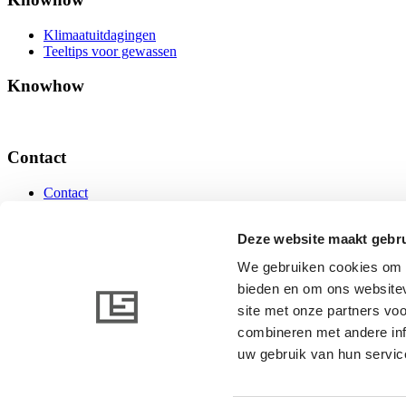
Klimaatuitdagingen
Teeltips voor gewassen
Knowhow
Contact
Contact
Contact
Deze website maakt gebru
We gebruiken cookies om c
bieden en om ons websitev
www.linkedin.com
www.youtube.com
site met onze partners vo
combineren met andere inf
uw gebruik van hun servic
© 2026 AB Ludvig Svensson. Alle rechten voorbehouden.
Algemene voorwaarden