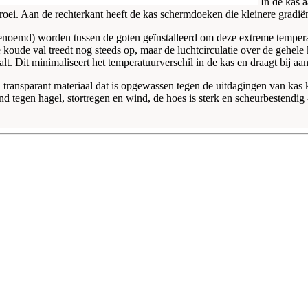
In de kas 
roei. Aan de rechterkant heeft de kas schermdoeken die kleinere gradië
noemd) worden tussen de goten geïnstalleerd om deze extreme temperatu
e koude val treedt nog steeds op, maar de luchtcirculatie over de gehele
lt. Dit minimaliseert het temperatuurverschil in de kas en draagt bij a
transparant materiaal dat is opgewassen tegen de uitdagingen van kas
d tegen hagel, stortregen en wind, de hoes is sterk en scheurbestendig