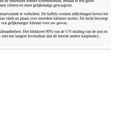
aan de linkerkant zonder schermdoeken, bestaat er een groot
nten creëren en meer gelijkmatige gewasgroei.
urvariatie te verlichten. De baffels vormen afdichtingen boven het
 kas vindt nu plaats over meerdere kleinere secties. De lucht beweegt
an een gelijkmatiger klimaat voor uw gewas.
 klimaatbeheer. Het blokkeert 90% van de UV-straling van de zon en
 - met een langere levensduur dan de meeste andere kasplastics.