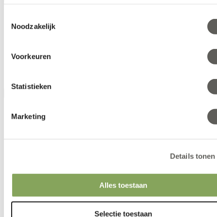
Kategorien
Toestemmingsselectie
Familie
Noodzakelijk
Anwendung
System
Schattiergrad
Voorkeuren
Energieeinsparung
Merkmal
Nach Merkmal im Menü
Statistieken
Leeren
Show
Marketing
Details tonen
Alles toestaan
SOLARWOVEN ULTRA
Selectie toestaan