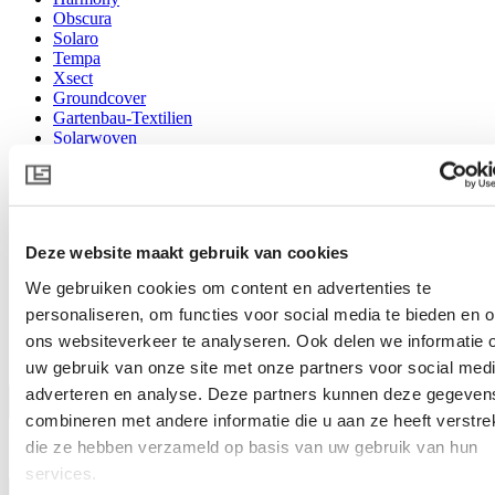
Obscura
Solaro
Tempa
Xsect
Groundcover
Gartenbau-Textilien
Solarwoven
Filtern
Familie
Deze website maakt gebruik van cookies
Anwendung
System
We gebruiken cookies om content en advertenties te
Schattiergrad
personaliseren, om functies voor social media te bieden en 
Energieeinsparung
Merkmal
ons websiteverkeer te analyseren. Ook delen we informatie 
Nach Merkmal im Menü
uw gebruik van onze site met onze partners voor social medi
adverteren en analyse. Deze partners kunnen deze gegeven
Filtern
combineren met andere informatie die u aan ze heeft verstrek
die ze hebben verzameld op basis van uw gebruik van hun
Filtern
services.