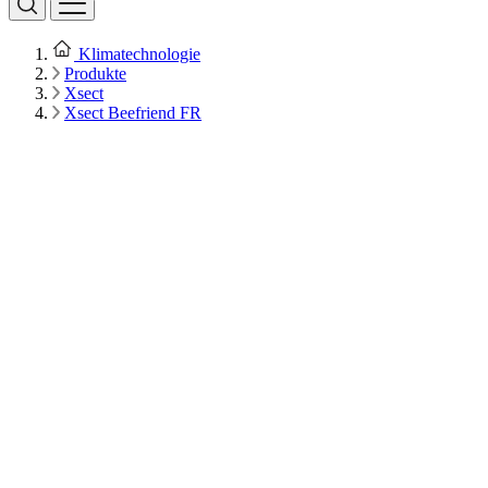
Klimatechnologie
Produkte
Xsect
Xsect Beefriend FR