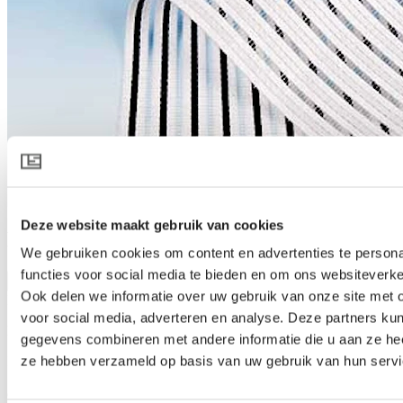
Deze website maakt gebruik van cookies
HARMONY 6520 O
We gebruiken cookies om content en advertenties te persona
functies voor social media te bieden en om ons websiteverke
Produktspezifikation herunterladen
Ook delen we informatie over uw gebruik van onze site met 
Produktbeschreibung
voor social media, adverteren en analyse. Deze partners ku
Lichtzerstreuung, Schattierung und Kühlung
gegevens combineren met andere informatie die u aan ze heef
ze hebben verzameld op basis van uw gebruik van hun servi
Bei dem HARMONY 6520 O handelt es sich um einen weißen
Schirm mit einer offenen Struktur, der die Lichtzerstreuung
erheblich verbessert und für optimale Schattierung sorgt. An