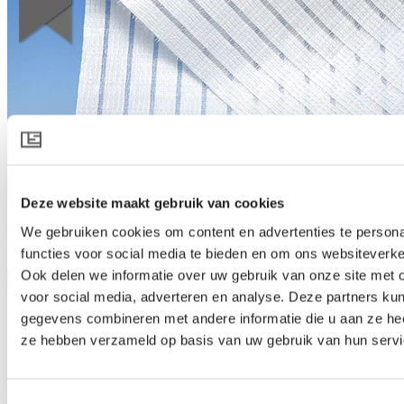
Deze website maakt gebruik van cookies
We gebruiken cookies om content en advertenties te persona
HARMONY 6145
functies voor social media te bieden en om ons websiteverke
Ook delen we informatie over uw gebruik van onze site met 
Produktspezifikation herunterladen
voor social media, adverteren en analyse. Deze partners ku
Produktbeschreibung
gegevens combineren met andere informatie die u aan ze heef
Streut das Licht wie kein anderer
ze hebben verzameld op basis van uw gebruik van hun servi
HARMONY 6145 hebt diffuses Licht in Gewächshäusern auf eine
nächste Ebene. Es streut das Sonnenlicht wie kein anderer und
erzeugt ein weiches Licht, das mehr Teile des Gewächses erreicht
Toestemmingsselectie