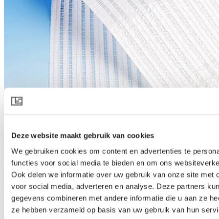
HARMONY 5845 R FR
Deze website maakt gebruik van cookies
We gebruiken cookies om content en advertenties te persona
Produktspezifikation herunterladen
functies voor social media te bieden en om ons websiteverke
Produktbeschreibung
Ook delen we informatie over uw gebruik van onze site met 
Schwer entflammbarer Rollschirm zur Lichtzerstreuung und
voor social media, adverteren en analyse. Deze partners ku
Energieeinsparung
gegevens combineren met andere informatie die u aan ze heef
HARMONY 5845 R FR ist ein weißer Rollschirm mit einer
ze hebben verzameld op basis van uw gebruik van hun servi
geschlossenen Struktur. Tagsüber wird das Sonnenlicht zur Kühlung