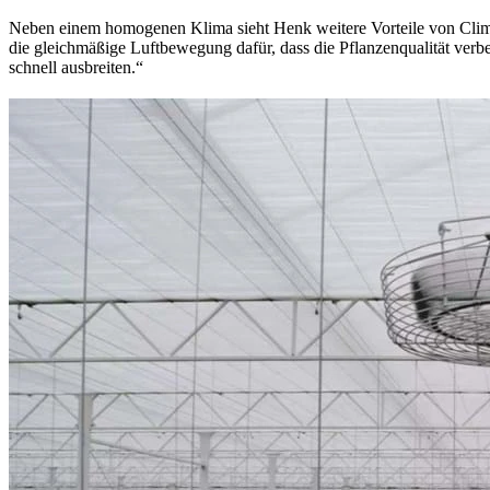
Neben einem homogenen Klima sieht Henk weitere Vorteile von Clima
die gleichmäßige Luftbewegung dafür, dass die Pflanzenqualität ver
schnell ausbreiten.“