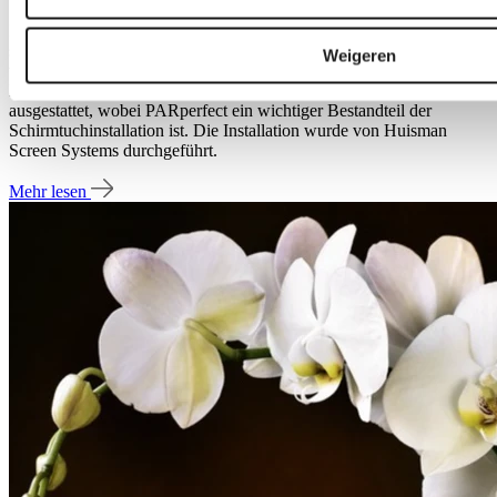
In der Welt der Orchideenzucht ist Satter Orchids ein Name, der für
sein Engagement für Innovation bekannt ist. Sie haben kürzlich 3
Weigeren
von 5 Hektar Gewächshausfläche durch neue Klimaschirme ersetzt.
Der größte Teil dieser 3 Hektar ist mit drei Svensson-Schirmen
ausgestattet, wobei PARperfect ein wichtiger Bestandteil der
Schirmtuchinstallation ist. Die Installation wurde von Huisman
Screen Systems durchgeführt.
Mehr lesen