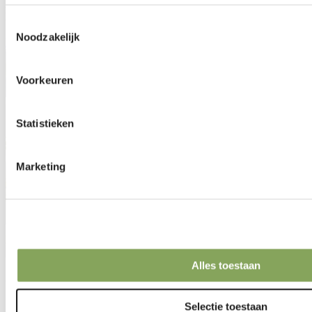
ANSU Orchideeën wechselte zur Obscura 9970 FR A, um
Energieeinsparung und Verdunkelung mit Präzision zu steuern.
Toestemmingsselectie
Noodzakelijk
Mehr lesen
Voorkeuren
Statistieken
Marketing
Alles toestaan
25 Okt 2023 | Orchidee
Satter Orchids
Selectie toestaan